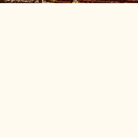
Bleibe immer auf dem neuesten Stand – spannende
Matches, Events und Vereinsnews direkt auf Instagram,
Facebook und mehr!
Kontakt
E-Mail: info@tf-ahrensfelde.de
Telefon: 0176-73545370
Rechtliches