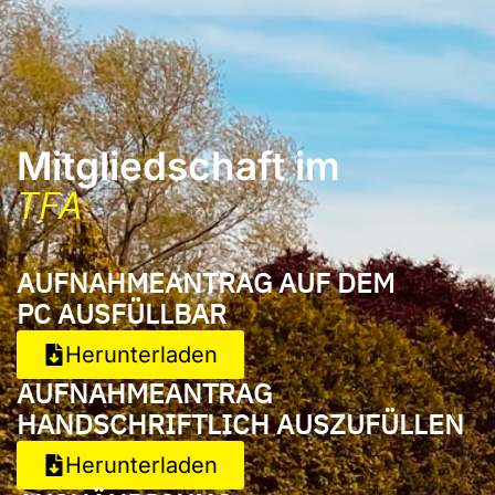
Mitgliedschaft im
TFA
AUFNAHMEANTRAG AUF DEM
PC AUSFÜLLBAR
Herunterladen
AUFNAHMEANTRAG
HANDSCHRIFTLICH AUSZUFÜLLEN
Herunterladen